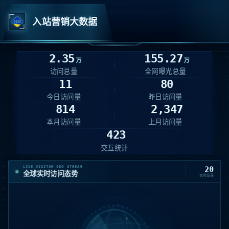
入站营销大数据
2.35
155.27
万
万
访问总量
全网曝光总量
11
80
今日访问量
昨日访问量
814
2,347
本月访问量
上月访问量
423
交互统计
山东 · 聊城
02:55:30
08-11
27.222.101.104
IP
01
LIVE VISITOR GEO STREAM
20
全球实时访问态势
en.hi-strong.com
实时记录
首页 /
山西 · 阳泉
02:31:21
08-11
116.179.37.138
IP
02
en.hi-strong.com
/article/5540873734960451.html