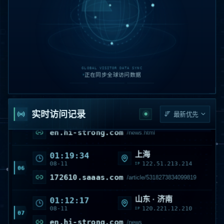
山西 · 阳泉
02:31:20
08-11
116.179.37.61
IP
03
en.hi-strong.com
/article/5581919824814084.html
上海
01:48:56
GLOBAL VISITOR DATA SYNC
08-11
115.159.149.219
IP
正在同步全球访问数据
04
en.hi-strong.com
首页 /
山西 · 阳泉
01:38:03
实时访问记录
08-11
116.179.33.201
IP
05
en.hi-strong.com
/news.html
上海
01:19:34
08-11
122.51.213.214
IP
06
172610.saaas.com
/article/5318273834099819
山东 · 济南
01:12:17
08-11
120.221.12.210
IP
07
en.hi-strong.com
/news